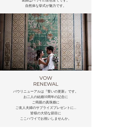
装飾はハワイの景色全てです。
自然体な挙式が魅力です。
VOW
RENEWAL
バウリニューアルは『誓いの更新』です。
お二人の結婚10周年の記念に
ご両親の真珠婚に
ご友人夫婦のサプライズプレゼントに...
​皆様の大切な節目に
​ここハワイでお祝いしませんか。