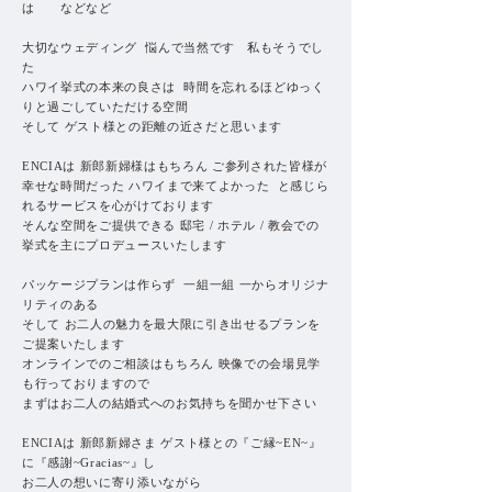
は などなど
大切なウェディング 悩んで当然です 私もそうでし
た
ハワイ挙式の本来の良さは 時間を忘れるほどゆっく
りと過ごしていただける空間
そして ゲスト様との距離の近さだと思います
ENCIAは 新郎新婦様はもちろん
ご参列された皆様が
幸せな時間だった ハワイまで来てよかった
と感じら
れるサービスを心がけております
そんな空間をご提供できる
邸宅 / ホテル / 教会での
挙式を主にプロデュースいたします
パッケージプランは作らず 一組一組 一からオリジナ
リティのある
そして お二人の魅力を最大限に引き出せるプランを
ご提案いたします
オンラインでのご相談はもちろん 映像での会場見学
も行っておりますので
まずはお二人の結婚式へのお気持ちを聞かせ下さい
ENCIAは 新郎新婦さま ゲスト様との『ご縁~EN~』
に『感謝~Gracias~』し
お二人の想いに寄り添いながら