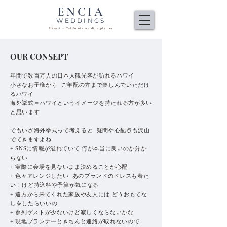
ENCIA
WEDDINGS
Hawaii + California wedding planner
OUR CONSEPT
年間で数百万人の日本人観光客が訪れるハワイ
小さなお子様から ご年配の方まで楽しんでいただけ
るハワイ
海外挙式＝ハワイというイメージを持たれる方が多い
と思います
でもいざ海外挙式って考えると 疑問や心配点も沢山
でてきますよね
​+ SNSに情報が溢れていて 何が本当に良いのか分か
らない
+ 実際に会場を見ないまま決めることが心配
+ 色々アレンジしたい あのブランドのドレスも着た
い！けど持込料や予算が気になる
+ 遠方から来てくれた家族や友人には どうおもてな
しをしたらいいの
+ 参列ゲストが少ないけど寂しくならないかな
+ 現地プランナーときちんと連絡が取れないので