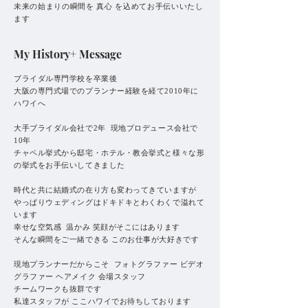
未来の始まりの瞬間を 真心 を込めてお手伝いいたし
ます
My History+ Message
ブライダル専門学校を卒業後
大阪の専門式場でのプランナー経験を経て2010年に
ハワイへ
大手ブライダル会社で2年 現地プロデュース会社で
10年
チャペル挙式から邸宅・ホテル・教会挙式と様々な形
の挙式をお手伝いしてきました
時代と共に結婚式の在り方も変わってきていますが
やっぱりウェディングはドキドキとわくわくで溢れて
います
幸せな空気感 温かみ 笑顔がそこにはあります
そんな瞬間をご一緒できる このお仕事が大好きです
現地プランナーだからこそ フォトグラファー ビデオ
グラファー ヘアメイク 会場スタッフ
チームワークも抜群です
私達スタッフが ここハワイでお待ちしております