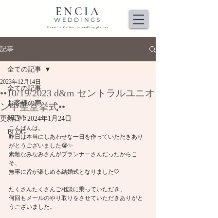
ENCIA
WEDDINGS
Hawaii + California wedding planner
記事
全ての記事
2023年12月14日
全ての記事
••10/19/2023 d&m セントラルユニオ
お客様の声
ン中聖堂挙式••
NEWS
更新日：
2024年1月24日
こんばんは。
BLOG
昨日は本当にしあわせな一日を作っていただきあり
がとうございました😭✨
素敵なみなみさんがプランナーさんだったからこ
そ、
無事に皆が楽しめる結婚式となりました🤍
たくさんたくさんご相談に乗っていただき、
何回もメールのやり取りをさせていただきありがと
うございました。