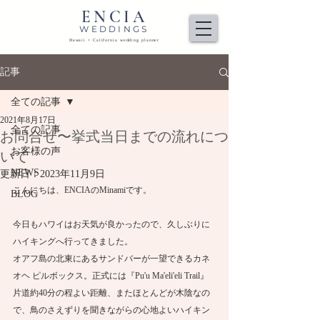
ENCIA
WEDDINGS
Hawaii + California wedding planner
記事
全ての記事
2021年8月17日
全ての記事
お問合せ〜挙式当日までの流れにつ
お客様の声
いて
NEWS
更新日：
2023年11月9日
こんにちは、ENCIAのMinamiです。
BLOG
今日もハワイはお天気が良かったので、久しぶりに
ハイキングへ行ってきました。
オアフ島の北東にあるサンドバーが一望できるカネ
オヘ ピルボックス。正式には『Pu'u Ma'eli'eli Trail』
片道約40分の程よい距離、またほとんどが木陰なの
で、鳥のさえずりを聞きながらの心地よいハイキン