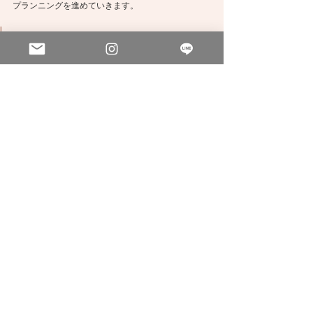
プランニングを進めていきます。
Step 3　日本ご出発〜ハワイへ
いよいよハワイへご出発です。
ホテルのチェックインが終わりましたら、ホテルで
対面の最終お打合せを行います。
ここでお2人と初ご対面！（やっとお会いできたこの
瞬間がたまらなく好きです＾＾）
一通りの内容と当日のスケジュールを確認します。
BIG DAY！！！
このような流れで当日を迎えていただきます。
現地プランナーだからご不安に思われることもある
かと思いますが、
現地プランナーだからこそハワイ情報をいち早くお